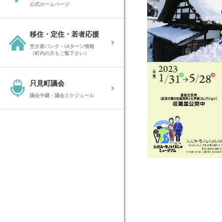
公式ホームページ
移住・定住・若者応援
空き家バンク・UIターン情報
（町内の方もご覧下さい）
只見町議会
議会中継・議会スケジュール