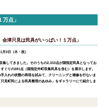
１万点」
 会津只見は民具がいっぱい！１万点」
年11月3日（木・祝）
収集してきました。そのうちの2,333点が国指定民具となってお
すぐりの281点（国指定外町収集民具を含む）を展示します。
の手入れの状態の再現を試みて、クリーニングと補修を行ないま
「只見町民による民具整理のあゆみ」をギャラリーにて紹介しま