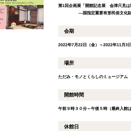
第1回企画展「開館記念展 会津只見は
―国指定重要有形民俗文化財「会
会期
2022年7月22日（金）～2022年11月
場所
ただみ・モノとくらしのミュージアム
開館時間
午前９時３０分～午後５時（最終入館
休館日