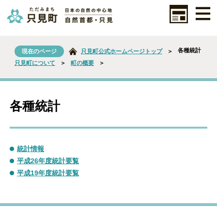
各種統計
現在のページ
只見町公式ホームページトップ
＞
只見町について
＞
町の概要
＞
各種統計
統計情報
平成26年度統計要覧
平成19年度統計要覧