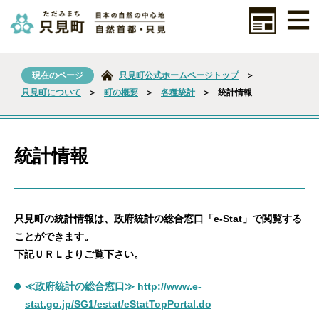
現在のページ
只見町公式ホームページトップ
＞
只見町について
＞
町の概要
＞
各種統計
＞
統計情報
統計情報
只見町の統計情報は、政府統計の総合窓口「e-Stat」で閲覧する
ことができます。
下記ＵＲＬよりご覧下さい。
≪政府統計の総合窓口≫ http://www.e-
stat.go.jp/SG1/estat/eStatTopPortal.do