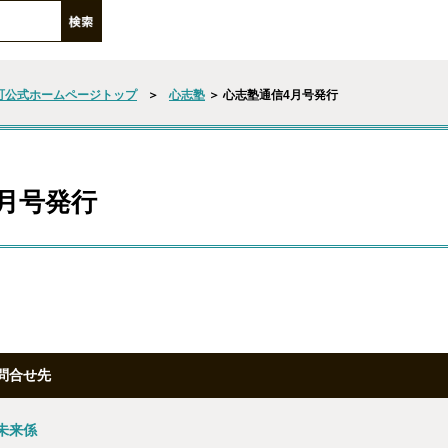
町公式ホームページトップ
＞
心志塾
＞ 心志塾通信4月号発行
月号発行
問合せ先
未来係