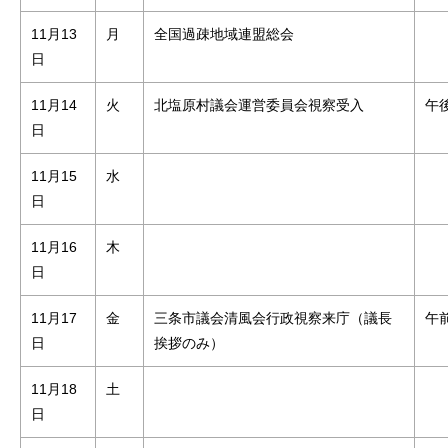
11月13
月
全国過疎地域連盟総会
日
11月14
火
北塩原村議会運営委員会視察受入
午後
日
11月15
水
日
11月16
木
日
11月17
金
三条市議会清風会行政視察来庁（議長
午前
日
挨拶のみ）
11月18
土
日