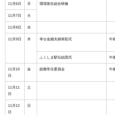
11月6日
月
環境衛生組合研修
11月7日
火
11月8日
水
11月9日
木
幸せ金婚夫婦表彰式
午前
ふくしま駅伝結団式
午後
11月10
金
総務常任委員会
午後
日
11月11
土
日
11月12
日
日