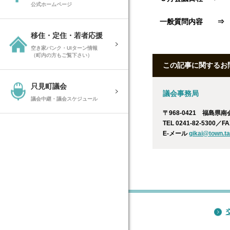
公式ホームページ
一般質問内容 
移住・定住・若者応援
空き家バンク・UIターン情報
（町内の方もご覧下さい）
この記事に関するお
只見町議会
議会事務局
議会中継・議会スケジュール
〒968-0421 福島県
TEL 0241-82-5300／FA
E-メール
gikai@town.ta