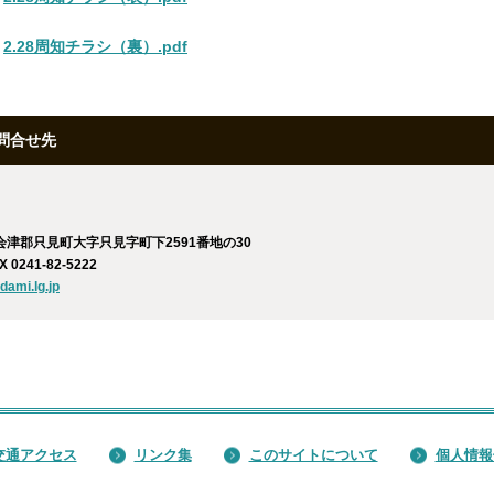
⇒
2.28周知チラシ（裏）.pdf
問合せ先
南会津郡只見町大字只見字町下2591番地の30
X 0241-82-5222
dami.lg.jp
交通アクセス
リンク集
このサイトについて
個人情報