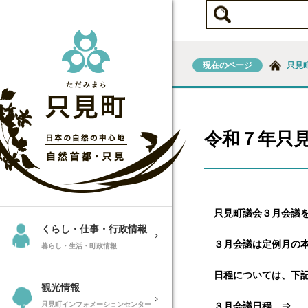
現在のページ
只見
令和７年只
只見町議会３月会議を
くらし・仕事・行政情報
３月会議は定例月の本
暮らし・生活・町政情報
日程については、下記
観光情報
只見町インフォメーションセンター
３月会議日程 