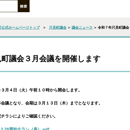
町公式ホームページトップ
＞
只見町議会
＞
議会ニュース
＞ 令和７年只見町議会
見町議会３月会議を開催します
３月４日（火）午前１０時から開会します。
会議となり、会期は３月１３日（木）までとなります。
チラシによりご確認ください。
⇒
2.28周知チラシ（表）.pdf