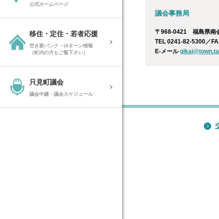
公式ホームページ
議会事務局
〒968-0421 福島県
移住・定住・若者応援
TEL 0241-82-5300／FA
空き家バンク・UIターン情報
E-メール
gikai@town.ta
（町内の方もご覧下さい）
只見町議会
議会中継・議会スケジュール