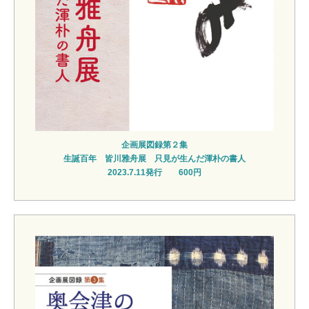
企画展図録第２集
生誕百年 皆川雅舟展 只見が生んだ渾朴の書人
2023.7.11発行 600円