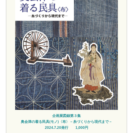
企画展図録第３集
奥会津の着る民具(モノ)〈布〉－糸づくりから現代まで－
2024.7.20発行 1,000円