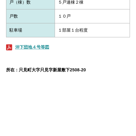
戸（棟）数
５戸連棟２棟
戸数
１０戸
駐車場
１部屋１台程度
沖下団地４号等図
所在：
只見町大字只見字新屋敷下2508-20