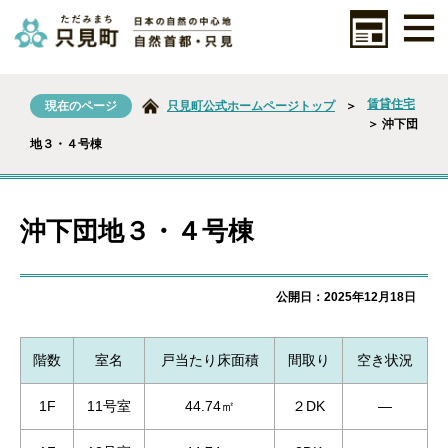
賃貸住宅
現在のページ
只見町公式ホームページトップ
＞
＞ 沖下団
地３・４号棟
沖下団地３・４号棟
公開日：2025年12月18日
階数
室名
戸当たり床面積
間取り
空き状況
1F
11号室
44.74㎡
２DK
―