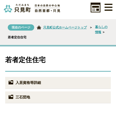
暮らしの
現在のページ
只見町公式ホームページトップ
＞
情報
＞
若者定住住宅
若者定住住宅
入居資格等詳細
三石団地