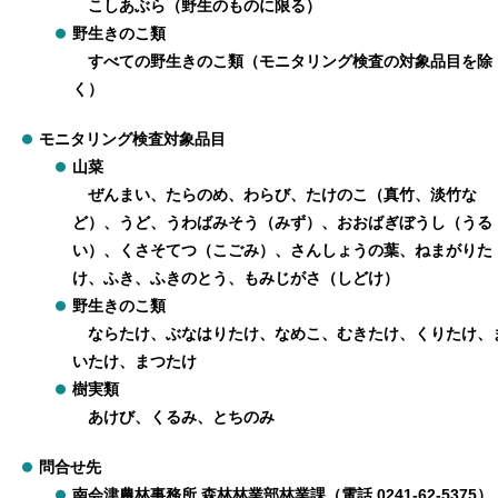
こしあぶら（野生のものに限る）
野生きのこ類
すべての野生きのこ類（モニタリング検査の対象品目を除
く）
モニタリング検査対象品目
山菜
ぜんまい、たらのめ、わらび、たけのこ（真竹、淡竹な
ど）、うど、うわばみそう（みず）、おおばぎぼうし（うる
い）、くさそてつ（こごみ）、さんしょうの葉、ねまがりた
け、ふき、ふきのとう、もみじがさ（しどけ）
野生きのこ類
ならたけ、ぶなはりたけ、なめこ、むきたけ、くりたけ、
いたけ、まつたけ
樹実類
あけび、くるみ、とちのみ
問合せ先
南会津農林事務所 森林林業部林業課（電話 0241-62-5375）