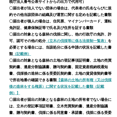
税庁法人番号公表サイトからの出力で代用可）
〇届出者が法人でない団体の場合は、代表者の氏名ならびに規
約その他当該団体の組織及び運営に関する定めを記載した書類
〇届出者が個人の場合は、住民票、マイナンバーカード、運転
免許証、健康保険証等で氏名及び住所を証する書類
〇届出の対象となる森林の伐採に関し、他の行政庁の免許、許
可、認可その他の処分
（立木の伐採等に係る法規制一覧表）
を
必要とする場合には、当該処分に係る申請の状況を記載した書
類
（記載例）
〇届出の対象となる森林の土地の登記事項証明書、土地の売買
契約書、遺産分割協議書、贈与契約書、固定資産税納税通知
書、伐採後の造林に係る受委託契約書、土地の賃貸借契約書等
で所在地番の確認できる書類
【森林の土地の所有権（又は伐採
後の造林をする権原）に関する状況を記載した書類（記載
例）】
〇届出者が届出の対象となる森林の土地の所有者でない場合に
は、立木の登記事項証明書、立木売買契約書、遺産分割協議
書、贈与契約書、伐採に係る同意書・承諾書、伐採に係る受委