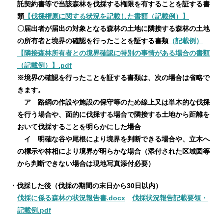
託契約書等で当該森林を伐採する権限を有することを証する書
類
【伐採権原に関する状況を記載した書類（記載例）】
〇届出者が届出の対象となる森林の土地に隣接する森林の土地
の所有者と境界の確認を行ったことを証する書類
（記載例）
【隣接森林所有者との境界確認に特別の事情がある場合の書類
（記載例）】.pdf
※境界の確認を行ったことを証する書類は、次の場合は省略で
きます。
ア 路網の作設や施設の保守等のため線上又は単木的な伐採
を行う場合や、面的に伐採する場合で隣接する土地から距離を
おいて伐採することを明らかにした場合
イ 明確な谷や尾根により境界を判断できる場合や、立木へ
の標示や林相により境界が明らかな場合（添付された区域図等
から判断できない場合は現地写真添付必要）
・伐採した後（伐採の期間の末日から30日以内）
伐採に係る森林の状況報告書.docx
伐採状況報告記載要領・
記載例.pdf