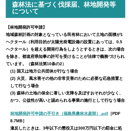
森林法に基づく伐採届、林地開発等
について
【林地開発許可申請】
地域森林計画の対象となっている民有林において土地の面積が1
ヘクタール
（利用目的が太陽光発電設備の設置にあっては、0.5
ヘクタール）
を超える開発行為をしようとするときは、次の場合
を除き、都道府県知事の許可を受けることが法律で義務づけられ
ています。（森林法第10条の2）
(1) 国又は地方公共団体が行なう場合
(2) 火災、風水害その他の非常災害のために必要な応急措置と
して行なう場合
(3) 森林の土地の保全に著しい支障を及ぼすおそれが少なく、
かつ、公益性が高いと認められる事業の施行として行なう場合
林地開発許可申請の手引き（福島県農林水産部）.pdf
［PDF
8.7MB］
違反したときは、3年以下の懲役又は300万円以下の罰金に処