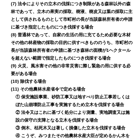
(7) 法令によりその立木の伐採につき制限がある森林以外の森
林であって、立木の果実の採取、樹液、樹皮又は葉の採取に主
として供されるものとして市町村の長が当該森林所有者の申請
に基づき指定したものにつき伐採する場合
(8) 普通林であって、自家の生活の用に充てるため必要な木材
その他の林産物の採取の目的に供すべきもののうち、市町村の
長が当該森林所有者の申請に基づき森林の面積が1ヘクタール
を超えない範囲で指定したものにつき伐採する場合
(9) 火災、風水害その他の非常災害に際し緊急の用に供する必
要がある場合
(10) 除伐する場合
(11) その他農林水産省令で定める場合
① 保安施設事業、砂防工事又は地すべり防止工事若しくは
ぼた山崩壊防止工事を実施するため立木を伐採する場合
② 法令又はこれに基づく処分により測量、実地調査又は施
設の保守の支障となる立木を伐採する場合
③ 倒木、枯死木又は著しく損傷した立木を伐採する場合
④ こうぞ、みつまたその他農林水産大臣が定めるかん木を