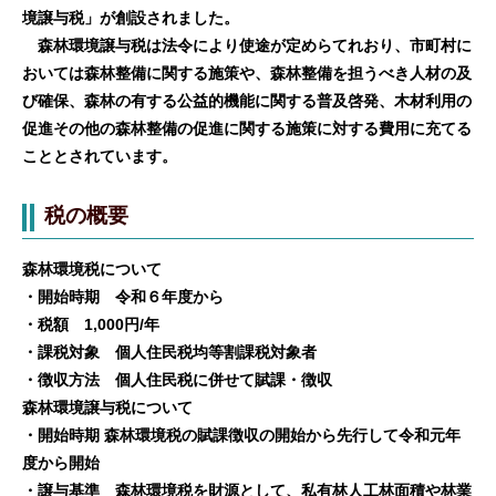
境譲与税」が創設されました。
森林環境譲与税は法令により使途が定めらてれおり、市町村に
おいては森林整備に関する施策や、森林整備を担うべき人材の及
び確保、森林の有する公益的機能に関する普及啓発、木材利用の
促進その他の森林整備の促進に関する施策に対する費用に充てる
こととされています。
税の概要
森林環境税について
・開始時期 令和６年度から
・税額 1,000円/年
・課税対象 個人住民税均等割課税対象者
・徴収方法 個人住民税に併せて賦課・徴収
森林環境譲与税について
・開始時期 森林環境税の賦課徴収の開始から先行して令和元年
度から開始
・譲与基準 森林環境税を財源として、私有林人工林面積や林業