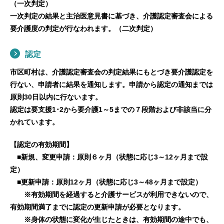
（一次判定）
一次判定の結果と主治医意見書に基づき、介護認定審査会による
要介護度の判定が行なわれます。（二次判定）
認定
市区町村は、介護認定審査会の判定結果にもとづき要介護認定を
行ない、申請者に結果を通知します。申請から認定の通知までは
原則30日以内に行ないます。
認定は要支援1･2から要介護1～5までの７段階および非該当に分
かれています。
【認定の有効期間】
■新規、変更申請：原則６ヶ月（状態に応じ3～12ヶ月まで設
定）
■更新申請：原則12ヶ月（状態に応じ3～48ヶ月まで設定）
※有効期間を経過すると介護サービスが利用できないので、
有効期間満了までに認定の更新申請が必要となります。
※身体の状態に変化が生じたときは、有効期間の途中でも、