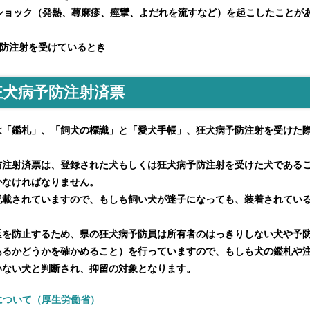
ショック（発熱、蕁麻疹、痙攣、よだれを流すなど）を起こしたことが
予防注射を受けているとき
狂犬病予防注射済票
「鑑札」、「飼犬の標識」と「愛犬手帳」、狂犬病予防注射を受けた際
注射済票は、登録された犬もしくは狂犬病予防注射を受けた犬であるこ
かなければなりません。
載されていますので、もしも飼い犬が迷子になっても、装着されている
を防止するため、県の狂犬病予防員は所有者のはっきりしない犬や予防
あるかどうかを確かめること）を行っていますので、もしも犬の鑑札や
いない犬と判断され、抑留の対象となります。
について（厚生労働省）