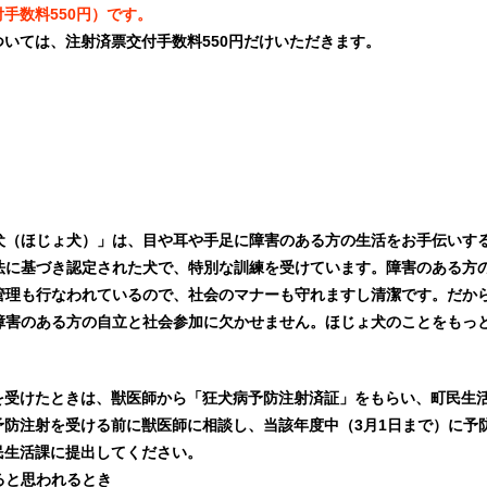
手数料550円）です。
ついては、注射済票交付手数料550円だけいただきます。
犬（ほじょ犬）」は、目や耳や手足に障害のある方の生活をお手伝いす
法に基づき認定された犬で、特別な訓練を受けています。障害のある方
管理も行なわれているので、社会のマナーも守れますし清潔です。だか
障害のある方の自立と社会参加に欠かせません。ほじょ犬のことをもっ
を受けたときは、獣医師から「狂犬病予防注射済証」をもらい、町民生
予防注射を受ける前に獣医師に相談し、当該年度中（3月1日まで）に予
民生活課に提出してください。
ると思われるとき