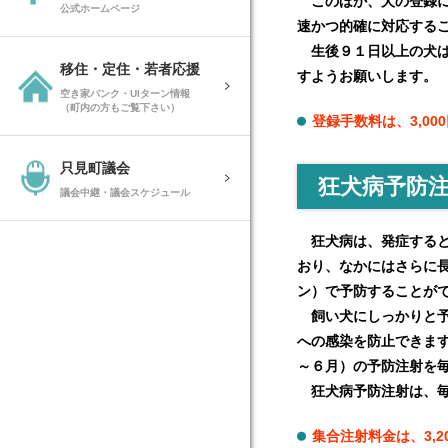
このほか、犬の登録に
公式ホームページ
速かつ的確に対応する
生後９１日以上の犬は
移住・定住・若者応援
すようお願いします。
空き家バンク・UIターン情報
（町内の方もご覧下さい）
登録手数料は、3,00
只見町議会
狂犬病予防
議会中継・議会スケジュール
狂犬病は、発症すると
おり、なかにはさらに
ン）で予防することが
飼い犬にしっかりと予
への感染を防止できま
～６月）の予防注射を
狂犬病予防注射は、毎
集合注射料金は、3,2