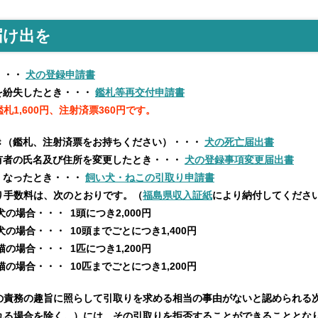
届け出を
・・・
犬の登録申請書
を紛失したとき
・・・
鑑札等再交付申請書
札1,600円、注射済票360円です。
き（鑑札、注射済票をお持ちください）・・・
犬の死亡届出書
有者の氏名及び住所を変更したとき・・・
犬の登録事項変更届出書
くなったとき
・・・
飼い犬・ねこの引取り申請書
り手数料は、次のとおりです。
（
福島県収入証紙
により納付してくださ
犬の場合
・・・ 1頭につき2,000円
犬の場合
・・・ 10頭までごとにつき1,400円
猫の場合
・・・ 1匹につき1,200円
猫の場合
・・・ 10匹までごとにつき1,200円
の責務の趣旨に照らして引取りを求める相当の事由がないと認められる
れる場合を除く。）には、その引取りを拒否することができることとな