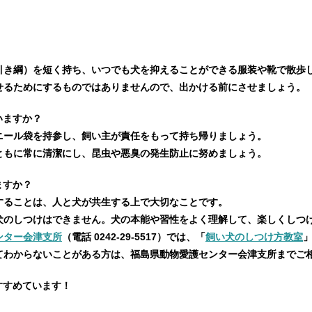
引き綱）を短く持ち、いつでも犬を抑えることができる服装や靴で散歩
せるためにするものではありませんので、出かける前にさせましょう。
いますか？
ニール袋を持参し、飼い主が責任をもって持ち帰りましょう。
ともに常に清潔にし、昆虫や悪臭の発生防止に努めましょう。
ますか？
することは、人と犬が共生する上で大切なことです。
犬のしつけはできません。犬の本能や習性をよく理解して、楽しくしつ
ンター会津支所
（電話 0242-29-5517）では、「
飼い犬のしつけ方教室
てわからないことがある方は、福島県動物愛護センター会津支所までご
すすめています！