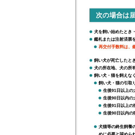
次の場合は
犬を飼い始めたとき
鑑札または注射済票
再交付手数料は、鑑
飼い犬が死亡したと
犬の所在地、犬の所
飼い犬・猫を飼えな
飼い犬・猫の引取
生後91日以上の
生後90日以内の
生後91日以上の
生後90日以内の
犬猫等の終生飼養
めに必要と認めら