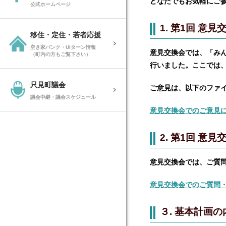
どなたでもお気軽にご
公式ホームページ
1. 第1回 意
移住・定住・若者応援
空き家バンク・UIターン情報
意見交換会では、「み
（町内の方もご覧下さい）
行いました。ここでは
只見町議会
ご意見は、以下のファ
議会中継・議会スケジュール
意見交換会でのご意見
2. 第1回 
意見交換会では、ご質
意見交換会でのご質問
３. 基本計画