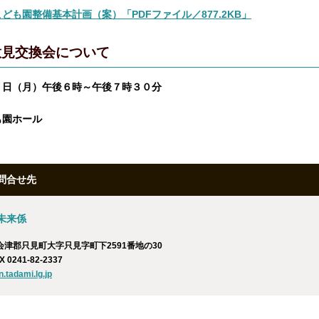
ども園整備基本計画（案）「PDFファイル／877.2KB」
意見交換会について
７日（月）午後６時～午後７時３０分
も園ホール
問合せ先
未来係
南会津郡只見町大字只見字町下2591番地の30
X 0241-82-2337
tadami.lg.jp