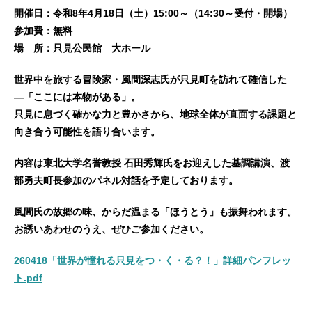
開催日：令和8年4月18日（土）15:00～（14:30～受付・開場）
参加費：無料
場 所：只見公民館 大ホール
世界中を旅する冒険家・風間深志氏が只見町を訪れて確信した
―「ここには本物がある」。
只見に息づく確かな力と豊かさから、地球全体が直面する課題と
向き合う可能性を語り合います。
内容は東北大学名誉教授 石田秀輝氏をお迎えした基調講演、渡
部勇夫町長参加のパネル対話を予定しております。
風間氏の故郷の味、からだ温まる「ほうとう」も振舞われます。
お誘いあわせのうえ、ぜひご参加ください。
260418「世界が憧れる只見をつ・く・る？！」詳細パンフレッ
ト.pdf