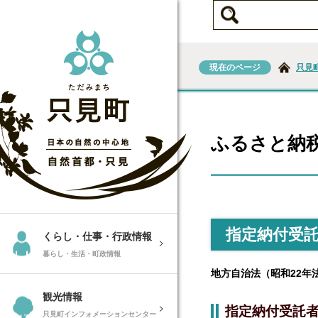
現在のページ
只見
ふるさと納
指定納付受
くらし・仕事・行政情報
暮らし・生活・町政情報
地方自治法（昭和22年
観光情報
指定納付受託
只見町インフォメーションセンター