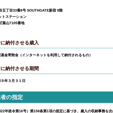
五丁目33番8号 SOUTHGATE新宿 9階
ットステーション
町葉山7105番地
者に納付させる歳入
援基金寄附金（インターネットを利用して納付されるもの）
者に納付させる期間
和９年３月３１日
業者の指定
22年政令第16号）第158条第1項の規定に基づき、歳入の収納事務を