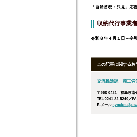
「自然首都・只見」応
収納代行事業
令和８年４月１日～令
この記事に関するお
交流推進課 商工労
〒968-0421 福島県
TEL 0241-82-5240／FA
E-メール
syoukou@town