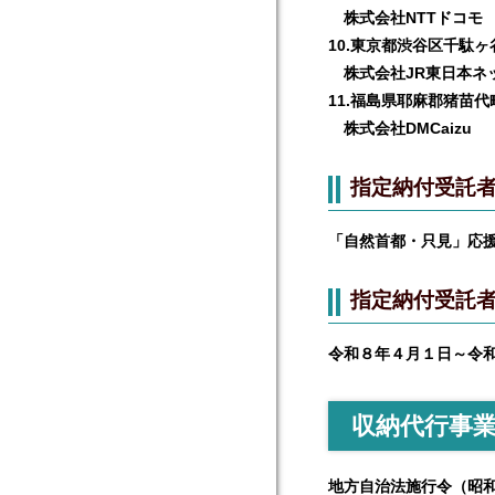
株式会社NTTドコモ
10.東京都渋谷区千駄ヶ谷
株式会社JR東日本ネ
11.福島県耶麻郡猪苗代
株式会社DMCaizu
指定納付受託
「自然首都・只見」応
指定納付受託
令和８年４月１日～令
収納代行事
地方自治法施行令（昭和