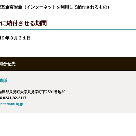
援基金寄附金（インターネットを利用して納付されるもの）
者に納付させる期間
和９年３月３１日
問合せ先
働係
南会津郡只見町大字只見字町下2591番地30
X 0241-82-2117
.tadami.lg.jp