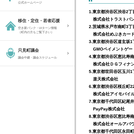
公式ホームページ
1.東京都渋谷区渋谷2丁目
株式会社トラストバ
移住・定住・若者応援
2.茨城県水戸市南町3丁
空き家バンク・UIターン情報
（町内の方もご覧下さい）
株式会社めぶきカー
3.東京都渋谷区道玄坂1
GMOペイメントゲー
只見町議会
4.東京都渋谷区恵比寿南
議会中継・議会スケジュール
株式会社ＤＧフィナン
5.東京都世田谷区玉川1
楽天株式会社
6.東京都渋谷区桜丘町22-
株式会社アイモバイ
7.東京都千代田区紀尾井
PayPay株式会社
8.東京都渋谷区恵比寿南
株式会社オールアバウ
9.東京都千代田区永田町