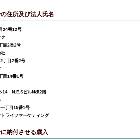
者の住所及び法人氏名
24番12号
ンク
丁目2番2号
会社
2丁目2番2号
ア
丁目14番1号
14 N.E.SビルN棟2階
ル
一丁目15番1号
トライフマーケティング
者に納付させる歳入