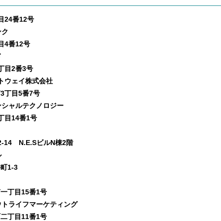
24番12号
ンク
目4番12号
ド
丁目2番3号
トウェイ株式会社
3丁目5番7号
シャルテクノロジー
丁目14番1号
14 N.E.SビルN棟2階
ル
町1-3
一丁目15番1号
トライフマーケティング
二丁目11番1号